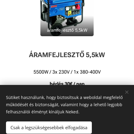
áramfejlesztő 5,5kW
ÁRAMFEJLESZTŐ 5,5kW
5500W / 3x 230V / 1x 380-400V
bérlés
30€ / nap
Sütiket használunk, hogy biztosítsuk a weboldal megfelelő
működését és biztonságát, valamint hogy a lehető legjobb
felhasználói élményt kínáljuk Neked.
© 2022 SKI Kölcsönző | Minden jog fenntartva
Csak a legszükségesebbek elfogadása
Sütik