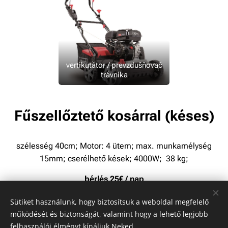
vertikutátor / prevzdušňovač
trávníka
Fűszellőztető kosárral (késes)
szélesség 40cm; Motor: 4 ütem; max. munkamélység
15mm; cserélhető kések; 4000W; 38 kg;
bérlés 25€ / nap
Sütiket használunk, hogy biztosítsuk a weboldal megfelelő
működését és biztonságát, valamint hogy a lehető legjobb
felhasználói élményt kínáljuk Neked.