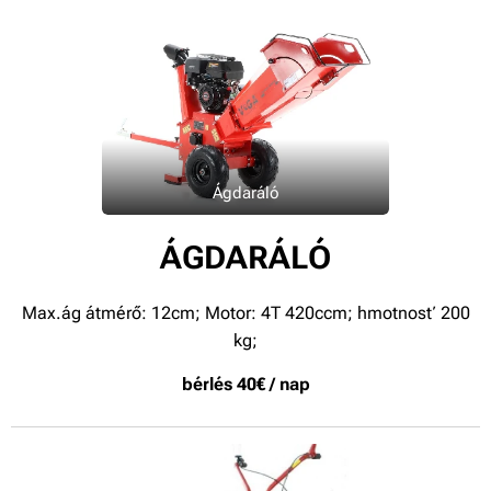
Ágdaráló
ÁGDARÁLÓ
Max.ág átmérő: 12cm; Motor: 4T 420ccm;
hmotnosť 200
kg;
bérlés 40€ / nap