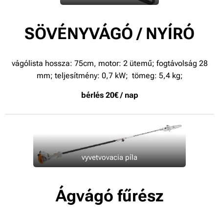
SÖVÉNYVÁGÓ / NYÍRÓ
vágólista hossza: 75cm, motor: 2 ütemű; fogtávolság 28
mm; teljesítmény: 0,7 kW; tömeg: 5,4 kg;
bérlés 20€ / nap
vyvetvovacia píla
Ágvágó fűrész