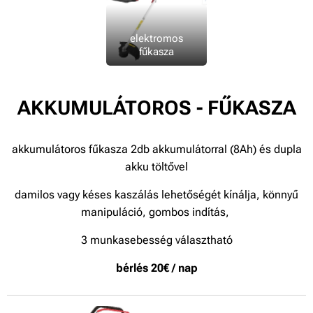
elektromos
fűkasza
AKKUMULÁTOROS - FŰKASZA
akkumulátoros fűkasza 2db akkumulátorral (8Ah) és dupla
akku töltővel
damilos vagy késes kaszálás lehetőségét kínálja, könnyű
manipuláció, gombos indítás,
3 munkasebesség választható
bérlés 20€ / nap