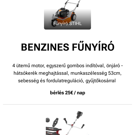
Fűnyíró STIHL
BENZINES FŰNYÍRÓ
4 ütemű motor, egyszerű gombos indítóval, önjáró -
hátsókerék meghajtással, munkaszélesség 53cm,
sebesség és fordulatreguláció, gyűjtőkosárr
al
bérlés 25€ / nap