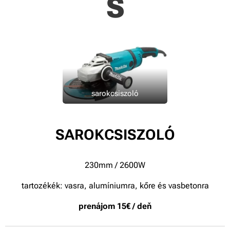
S
sarokcsiszoló
SAROKCSISZOLÓ
230mm / 2600W
tartozékék: vasra, alumíniumra, kőre és vasbetonra
prenájom 15€ / deň