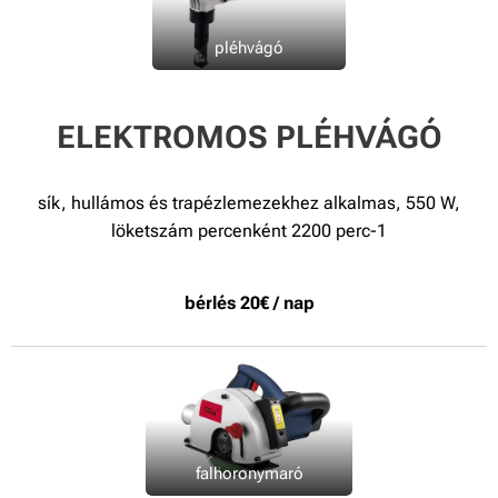
pléhvágó
ELEKTROMOS PLÉHVÁGÓ
sík, hullámos és trapézlemezekhez alkalmas, 550 W,
löketszám percenként 2200 perc-1
bérlés 20€ / nap
falhoronymaró