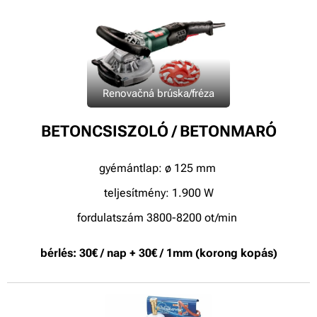
Renovačná brúska/fréza
BETONCSISZOLÓ / BETONMARÓ
gyémántlap: ø 125 mm
teljesítmény: 1.900 W
fordulatszám 3800-8200 ot/min
bérlés: 30€ / nap + 30€ / 1mm (korong kopás)