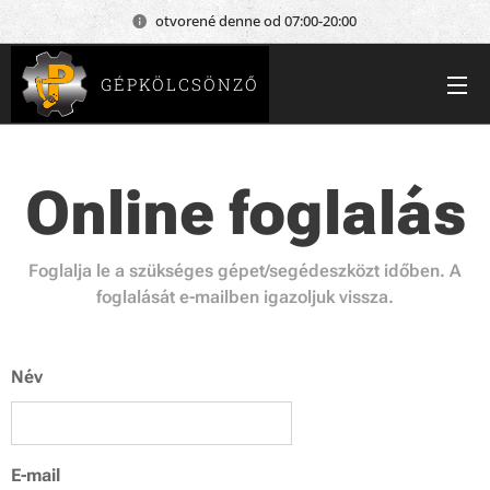
otvorené denne od 07:00-20:00
GÉPKÖLCSÖNZŐ
Online foglalás
Foglalja le a szükséges gépet/segédeszközt időben. A
foglalását e-mailben igazoljuk vissza.
Név
E-mail